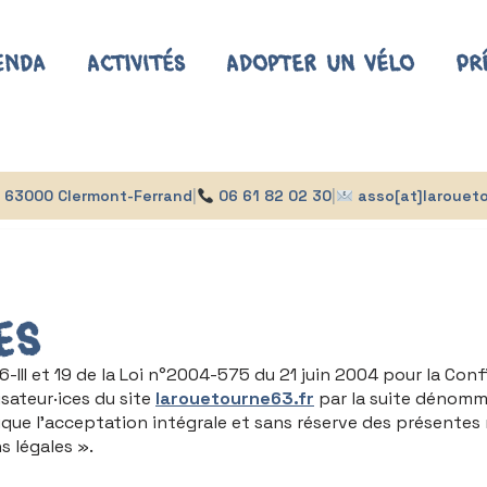
enda
Activités
Adopter un vélo
Pr
s, 63000 Clermont-Ferrand
|
06 61 82 02 30
|
asso[at]laroueto
es
III et 19 de la Loi n°2004-575 du 21 juin 2004 pour la Con
lisateur·ices du site
larouetourne63.fr
par la suite dénommé
mplique l’acceptation intégrale et sans réserve des présente
ns légales ».