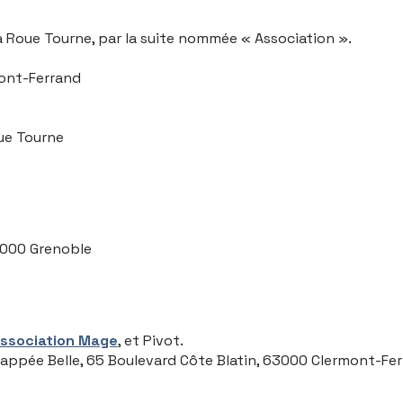
 la Roue Tourne, par la suite nommée « Association ».
mont-Ferrand
ue Tourne
38000 Grenoble
association Mage
, et Pivot.
chappée Belle, 65 Boulevard Côte Blatin, 63000 Clermont-Fer