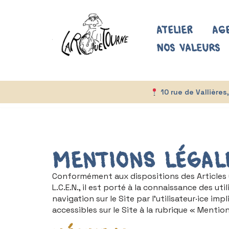
Aller
Atelier
Ag
au
Nos valeurs
contenu
10 rue de Vallière
Mentions légal
Conformément aux dispositions des Articles 6-
L.C.E.N., il est porté à la connaissance des uti
navigation sur le Site par l’utilisateur·ice i
accessibles sur le Site à la rubrique « Mentio