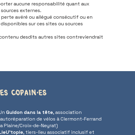
upporter aucune responsabilité quant aux
u sources externes.
 perte avéré ou allégué consécutif ou en
s disponibles sur ces sites ou sources
le contenu desdits autres sites contreviendrait
es copain·es
 Un
Guidon dans la tête
, association
’autoréparation de vélos à Clermont-Ferrand
La Plaine/Croix-de-Neyrat)
LieU'topie
, tiers-lieu associatif inclusif et