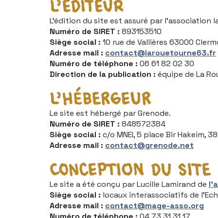
L’éditeur
L’édition du site est assuré par l’association
Numéro de SIRET :
893153510
Siège social :
10 rue de Vallières 63000 Cler
Adresse mail :
contact@larouetourne63.fr
Numéro de téléphone :
06 61 82 02 30
Direction de la publication :
équipe de La Ro
L’hébergeur
Le site est hébergé par Grenode.
Numéro de SIRET :
848572384
Siège social :
c/o MNEI, 5 place Bir Hakeim, 
Adresse mail :
contact@grenode.net
Conception du site
Le site a été conçu par Lucille Lamirand de
l’
Siège social :
locaux interassociatifs de l’E
Adresse mail :
contact@mage-asso.org
Numéro de téléphone :
04 73 31 31 17.