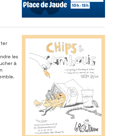
n
ter
ndre les
oucher à
en
emble.