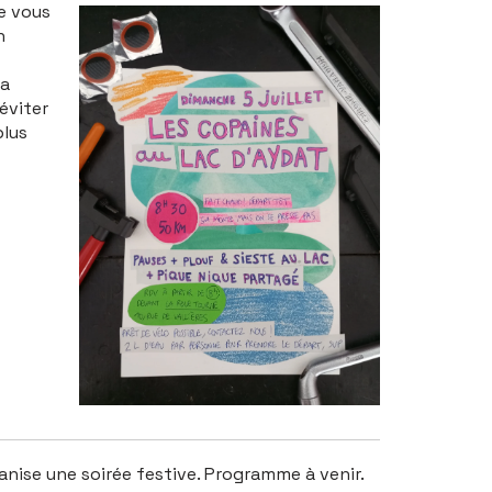
e vous
n
Ça
éviter
plus
rganise une soirée festive. Programme à venir.