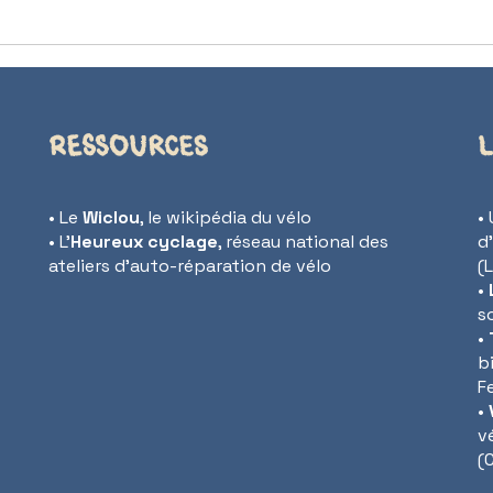
Ressources
L
• Le
Wiclou
, le wikipédia du vélo
•
• L’
Heureux cyclage
, réseau national des
d
ateliers d’auto-réparation de vélo
(
•
so
•
b
F
•
v
(