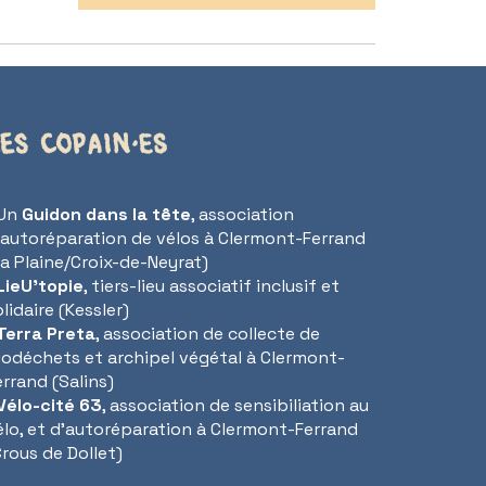
es copain·es
 Un
Guidon dans la tête
, association
’autoréparation de vélos à Clermont-Ferrand
La Plaine/Croix-de-Neyrat)
LieU'topie
, tiers-lieu associatif inclusif et
lidaire (Kessler)
Terra Preta
, association de collecte de
iodéchets et archipel végétal à Clermont-
errand (Salins)
Vélo-cité 63
, association de sensibiliation au
élo, et d’autoréparation à Clermont-Ferrand
Crous de Dollet)