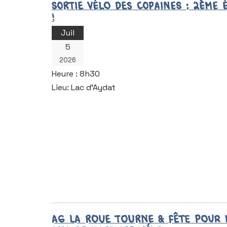
Sortie vélo des copaines : 2ème é
!
Juil
5
La Roue Tourne
2026
@larouetourne63
Heure :
8h30
S’abonner
Lieu:
Lac d’Aydat
AG La Roue Tourne & Fête pour 