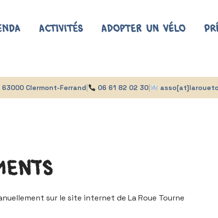
enda
Activités
Adopter un vélo
Pr
s, 63000 Clermont-Ferrand
|
06 61 82 02 30
|
asso[at]laroueto
ments
nuellement sur le site internet de La Roue Tourne